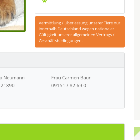
Vermittlung / Überlassung unserer Tiere nur
innerhalb Deutschland wegen nationaler
Gültigkeit unserer allgemeinen Vertrags /
Geschäftsbedingungen.
ja Neumann
Frau Carmen Baur
921890
09151 / 82 69 0