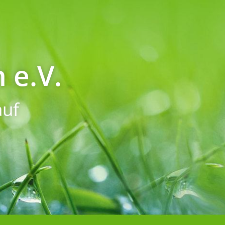
 e.V.
uf