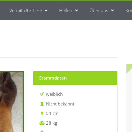
Vermittelte Tiere
Helfen
Über uns
Ko
Stammdaten
weiblich
Nicht bekannt
54 cm
28 kg