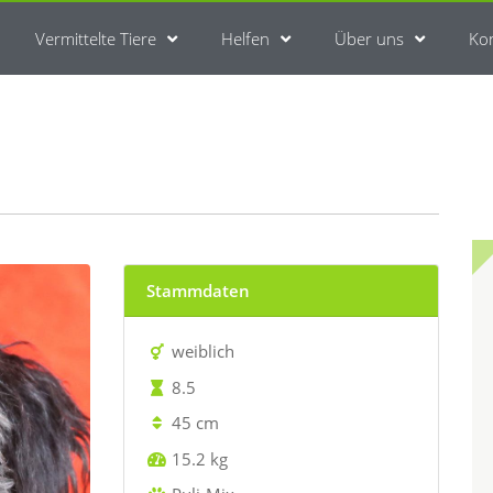
Vermittelte Tiere
Helfen
Über uns
Ko
Stammdaten
weiblich
8.5
45 cm
15.2 kg