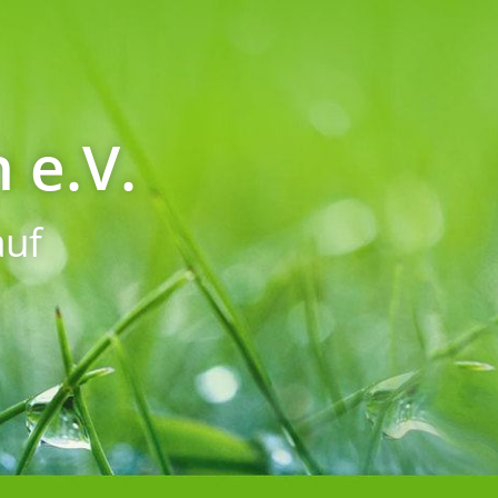
 e.V.
uf