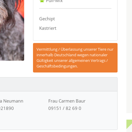
Puli-Mix
Gechipt
Kastriert
Vermittlung / Überlassung unserer Tiere nur
innerhalb Deutschland wegen nationaler
Gültigkeit unserer allgemeinen Vertrags /
Geschäftsbedingungen.
ja Neumann
Frau Carmen Baur
921890
09151 / 82 69 0