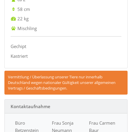
58 cm
22 kg
Mischling
Gechipt
Kastriert
Vermittlung / Überlassung unserer Tiere nur innerhalb
Deutschland wegen nationaler Gültigkeit unserer allgemeinen
Vertrags / Geschäftsbedingungen.
Kontaktaufnahme
Büro
Frau Sonja
Frau Carmen
Betzenstein
Neumann
Baur