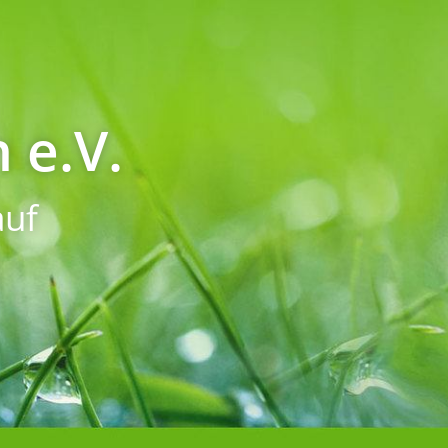
 e.V.
uf