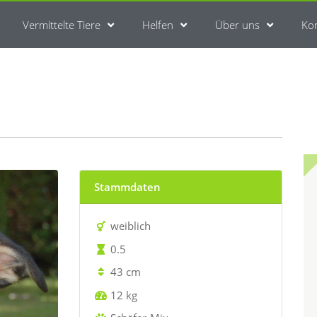
Vermittelte Tiere
Helfen
Über uns
Ko
Stammdaten
weiblich
0.5
43 cm
12 kg