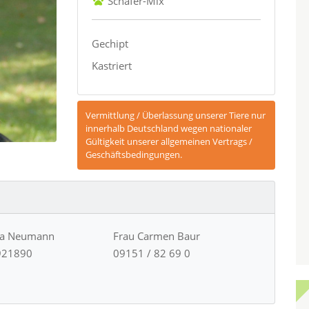
Schäfer-Mix
Gechipt
Kastriert
Vermittlung / Überlassung unserer Tiere nur
innerhalb Deutschland wegen nationaler
Gültigkeit unserer allgemeinen Vertrags /
Geschäftsbedingungen.
ja Neumann
Frau Carmen Baur
921890
09151 / 82 69 0