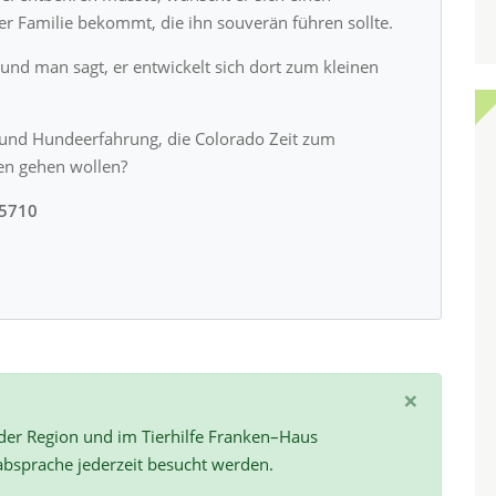
er Familie bekommt, die ihn souverän führen sollte.
und man sagt, er entwickelt sich dort zum kleinen
und Hundeerfahrung, die Colorado Zeit zum
n gehen wollen?
95710
×
 der Region und im Tierhilfe Franken–Haus
absprache jederzeit besucht werden.