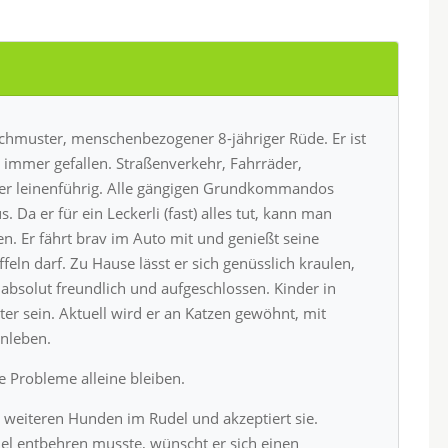
chmuster, menschenbezogener 8-jähriger Rüde. Er ist
immer gefallen. Straßenverkehr, Fahrräder,
super leinenführig. Alle gängigen Grundkommandos
. Da er für ein Leckerli (fast) alles tut, kann man
en. Er fährt brav im Auto mit und genießt seine
feln darf. Zu Hause lässt er sich genüsslich kraulen,
 absolut freundlich und aufgeschlossen. Kinder in
er sein. Aktuell wird er an Katzen gewöhnt, mit
enleben.
 Probleme alleine bleiben.
 5 weiteren Hunden im Rudel und akzeptiert sie.
el entbehren musste, wünscht er sich einen