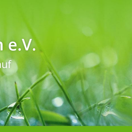
 e.V.
uf