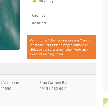
Mischling
Gechipt
Kastriert
Vermittlung / Überlassung unserer Tiere nur
innerhalb Deutschland wegen nationaler
Gültigkeit unserer allgemeinen Vertrags /
Geschäftsbedingungen.
ja Neumann
Frau Carmen Baur
921890
09151 / 82 69 0