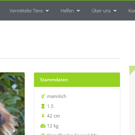
Vermittelte Tiere
Helfen
Über uns
Ko
Stammdaten
männlich
1.5
42 cm
12 kg