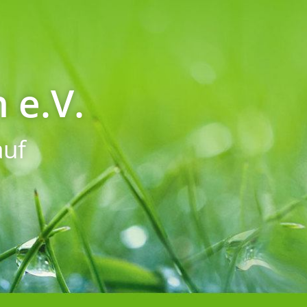
 e.V.
uf