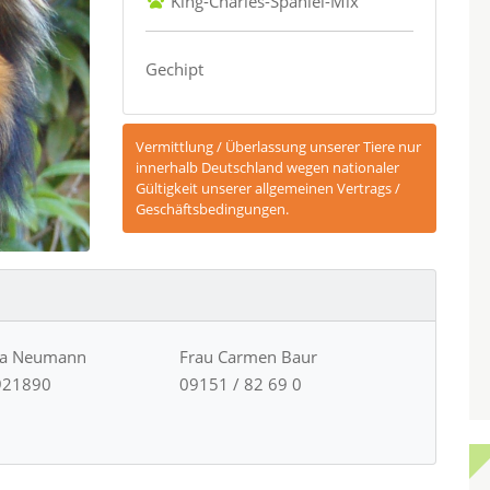
King-Charles-Spaniel-Mix
Gechipt
Vermittlung / Überlassung unserer Tiere nur
innerhalb Deutschland wegen nationaler
Gültigkeit unserer allgemeinen Vertrags /
Geschäftsbedingungen.
ja Neumann
Frau Carmen Baur
921890
09151 / 82 69 0