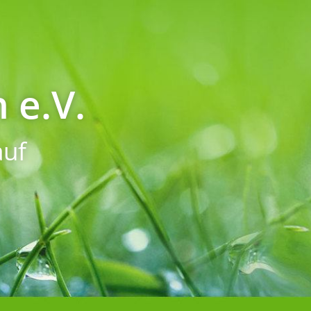
 e.V.
uf