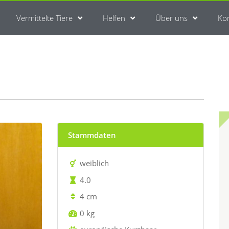
Vermittelte Tiere
Helfen
Über uns
Ko
Stammdaten
weiblich
4.0
4 cm
0 kg