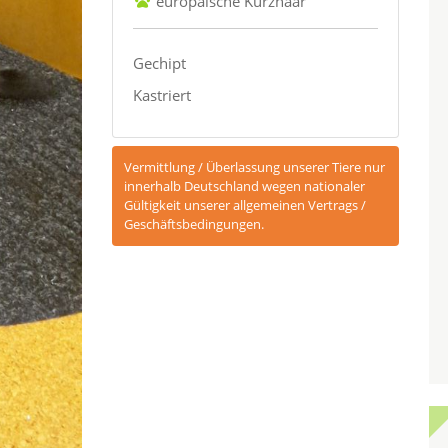
europäische Kurzhaar
Gechipt
Kastriert
Vermittlung / Überlassung unserer Tiere nur
innerhalb Deutschland wegen nationaler
Gültigkeit unserer allgemeinen Vertrags /
Geschäftsbedingungen.