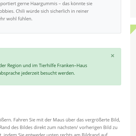
 apportiert gerne Haargummis – das könnte sie
bies. Chili würde sich sicherlich in reiner
hr wohl fühlen.
×
 der Region und im Tierhilfe Franken–Haus
absprache jederzeit besucht werden.
rößern. Fahren Sie mit der Maus über das vergrößerte Bild,
and des Bildes direkt zum nächsten/ vorherigen Bild zu
ht, indem Sie entweder unten rechts am Bildrand auf