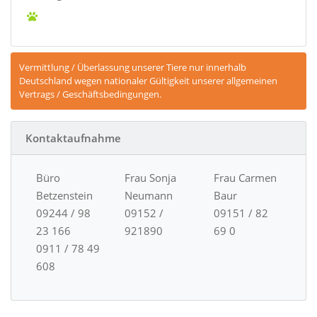
Vermittlung / Überlassung unserer Tiere nur innerhalb
Deutschland wegen nationaler Gültigkeit unserer allgemeinen
Vertrags / Geschäftsbedingungen.
Kontaktaufnahme
Büro
Frau Sonja
Frau Carmen
Betzenstein
Neumann
Baur
09244 / 98
09152 /
09151 / 82
23 166
921890
69 0
0911 / 78 49
608