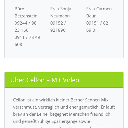
Büro
Frau Sonja
Frau Carmen
Betzenstein
Neumann
Baur
09244 / 98
09152 /
09151 / 82
23 166
921890
69 0
0911 / 78 49
608
Über Cellon – Mit Video
Cellon ist ein wirklich kleiner Berner Sennen-Mix –
verschmust, verträglich und eher gemütlich. Er läuft
brav an der Leine, begegnet Menschen freundlich
und genießt ruhige Spaziergänge sowie