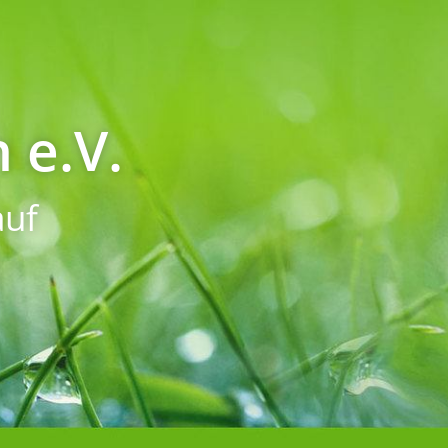
 e.V.
uf