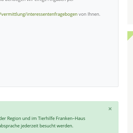
/vermittlung/interessentenfragebogen
von Ihnen.
×
 der Region und im Tierhilfe Franken–Haus
absprache jederzeit besucht werden.