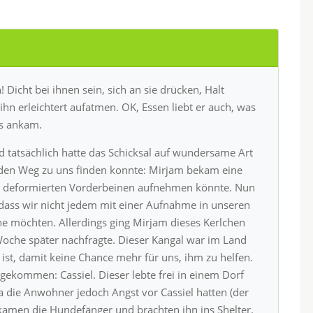
 Dicht bei ihnen sein, sich an sie drücken, Halt
ihn erleichtert aufatmen. OK, Essen liebt er auch, was
ns ankam.
d tatsächlich hatte das Schicksal auf wundersame Art
r den Weg zu uns finden konnte: Mirjam bekam eine
it deformierten Vorderbeinen aufnehmen könnte. Nun
dass wir nicht jedem mit einer Aufnahme in unseren
ne möchten. Allerdings ging Mirjam dieses Kerlchen
 Woche später nachfragte. Dieser Kangal war im Land
st, damit keine Chance mehr für uns, ihm zu helfen.
gekommen: Cassiel. Dieser lebte frei in einem Dorf
 die Anwohner jedoch Angst vor Cassiel hatten (der
, kamen die Hundefänger und brachten ihn ins Shelter.