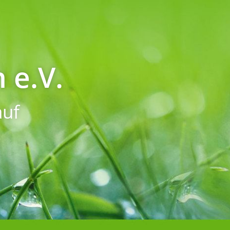
 e.V.
uf