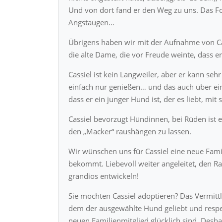
Und von dort fand er den Weg zu uns. Das Fo
Angstaugen…
Übrigens haben wir mit der Aufnahme von Cas
die alte Dame, die vor Freude weinte, dass er
Cassiel ist kein Langweiler, aber er kann seh
einfach nur genießen… und das auch über ei
dass er ein junger Hund ist, der es liebt, m
Cassiel bevorzugt Hündinnen, bei Rüden ist e
den „Macker“ raushängen zu lassen.
Wir wünschen uns für Cassiel eine neue Famil
bekommt. Liebevoll weiter angeleitet, den R
grandios entwickeln!
Sie möchten Cassiel adoptieren? Das Vermittlun
dem der ausgewählte Hund geliebt und respek
neuen Familienmitglied glücklich sind. Desh