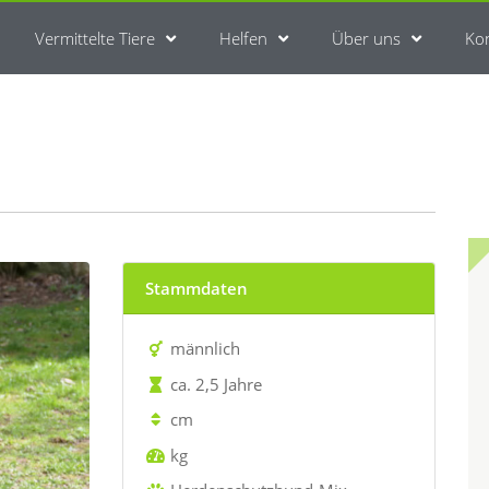
Vermittelte Tiere
Helfen
Über uns
Ko
Stammdaten
männlich
ca. 2,5 Jahre
cm
kg