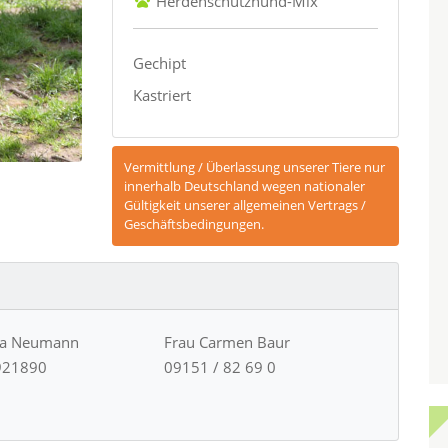
Herdenschutzhund-Mix
Gechipt
Kastriert
Vermittlung / Überlassung unserer Tiere nur
innerhalb Deutschland wegen nationaler
Gültigkeit unserer allgemeinen Vertrags /
Geschäftsbedingungen.
ja Neumann
Frau Carmen Baur
921890
09151 / 82 69 0