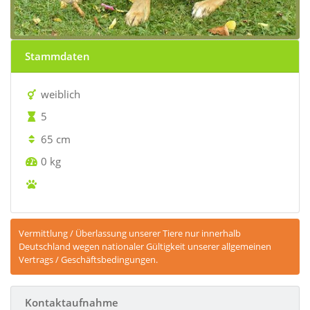
Stammdaten
weiblich
5
65 cm
0 kg
Vermittlung / Überlassung unserer Tiere nur innerhalb
Deutschland wegen nationaler Gültigkeit unserer allgemeinen
Vertrags / Geschäftsbedingungen.
Kontaktaufnahme