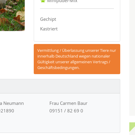
Minipudel-Mix
Gechipt
Kastriert
Vermittlung / Überlassung unserer Tiere nur
innerhalb Deutschland wegen nationaler
Gültigkeit unserer allgemeinen Vertrags /
Geschäftsbedingungen.
ja Neumann
Frau Carmen Baur
921890
09151 / 82 69 0