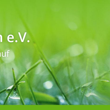
 e.V.
uf