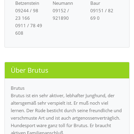
Betzenstein
Neumann
Baur
09244 / 98
09152 /
09151 / 82
23 166
921890
69 0
0911 / 78 49
608
Über Brutus
Brutus
Brutus ist ein sehr aktiver, lebhafter Junghund, der
altersgemäß sehr verspielt ist. Er muß noch viel
lernen. Der Rüde besticht durch seine freundliche und
verschmuste Art und ist auch artgenossenverträglich.
Hundesport wäre ganz toll für Brutus. Er braucht
aktiven Familienanschluß.