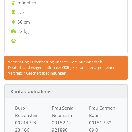
männlich
1.5
50 cm
23 kg
Vermittlung / Überlassung unserer Tiere nur innerhalb
Deutschland wegen nationaler Gültigkeit unserer allgemeinen
Vertrags / Geschäftsbedingungen.
Kontaktaufnahme
Büro
Frau Sonja
Frau Carmen
Betzenstein
Neumann
Baur
09244 / 98
09152 /
09151 / 82
23 166
921890
69 0