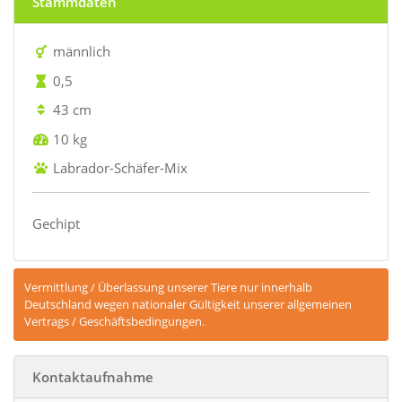
Stammdaten
männlich
0,5
43 cm
10 kg
Labrador-Schäfer-Mix
Gechipt
Vermittlung / Überlassung unserer Tiere nur innerhalb
Deutschland wegen nationaler Gültigkeit unserer allgemeinen
Vertrags / Geschäftsbedingungen.
Kontaktaufnahme