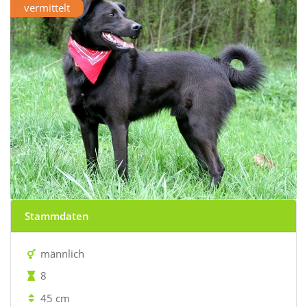
vermittelt
Stammdaten
männlich
8
45 cm