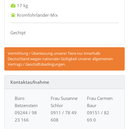
17 kg
Kromfohrländer-Mix
Gechipt
Vermittlung / Überlassung unserer Tiere nur innerhalb
Deutschland wegen nationaler Gültigkeit unserer allgemeinen
Vertrags / Geschäftsbedingungen.
Kontaktaufnahme
Büro
Frau Susanne
Frau Carmen
Betzenstein
Schlor
Baur
09244 / 98
0911 / 78 49
09151 / 82
23 166
608
69 0