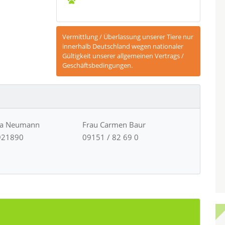
Vermittlung / Überlassung unserer Tiere nur
innerhalb Deutschland wegen nationaler
Gültigkeit unserer allgemeinen Vertrags /
Geschäftsbedingungen.
ja Neumann
Frau Carmen Baur
921890
09151 / 82 69 0