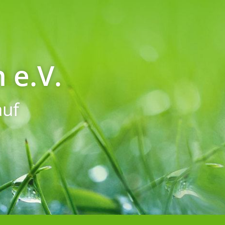
 e.V.
uf