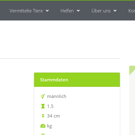
Vermittelte Tiere
Helfen
Über uns
Ko
Stammdaten
männlich
1.5
34 cm
kg