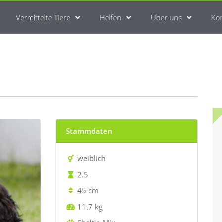
Vermittelte Tiere
Helfen
Über uns
Ko
Stammdaten
weiblich
2.5
45 cm
11.7 kg