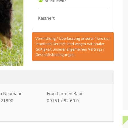
Sheltie-Mix
Kastriert
Vermittlung / Überlassung unserer Tiere nur
innerhalb Deutschland wegen nationaler
Gültigkeit unserer allgemeinen Vertrags /
Geschäftsbedingungen.
ja Neumann
Frau Carmen Baur
921890
09151 / 82 69 0