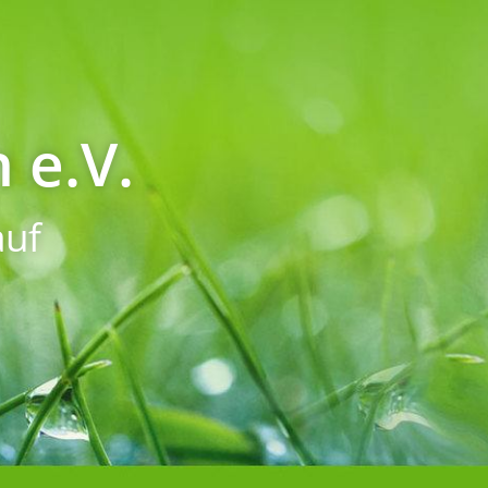
 e.V.
uf