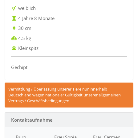
weiblich
4 Jahre 8 Monate
30 cm
4.5 kg
Kleinspitz
Gechipt
Vermittlung / Überlassung unserer Tiere nur innerhalb
Deutschland wegen nationaler Gültigkeit unserer allgemeinen
Vertrags / Geschäftsbedingungen.
Kontaktaufnahme
Büro
Frau Sonja
Frau Carmen