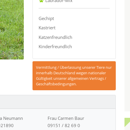
Labrador-Mix
Gechipt
Kastriert
Katzenfreundlich
Kinderfreundlich
Vermittlung / Überlassung unserer Tiere nur
innerhalb Deutschland wegen nationaler
Gültigkeit unserer allgemeinen Vertrags /
Geschäftsbedingungen.
ja Neumann
Frau Carmen Baur
921890
09151 / 82 69 0