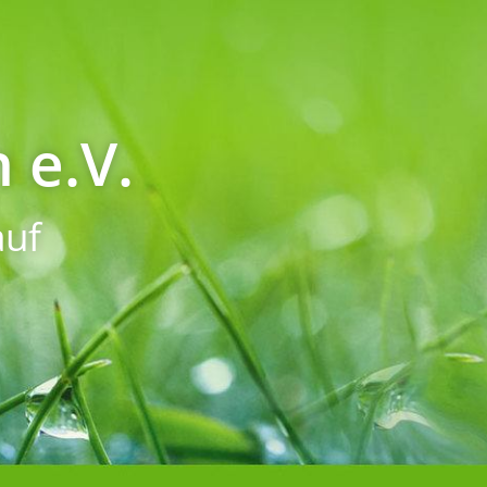
 e.V.
uf