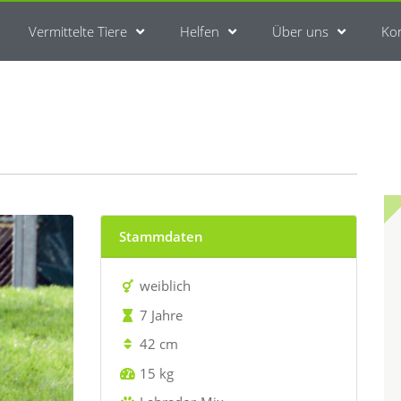
Vermittelte Tiere
Helfen
Über uns
Ko
Stammdaten
weiblich
7 Jahre
42 cm
15 kg