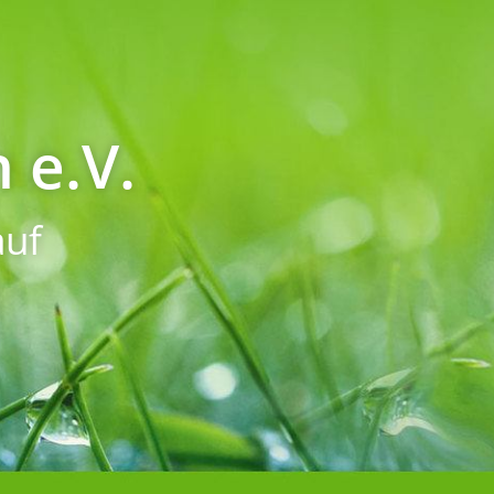
 e.V.
uf