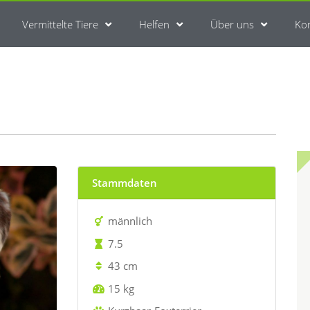
Vermittelte Tiere
Helfen
Über uns
Ko
Stammdaten
männlich
7.5
43 cm
15 kg