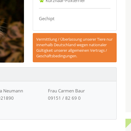
Kurzhaar-Foxterrier
Gechipt
Vermittlung / Überlassung unserer Tiere nur
innerhalb Deutschland wegen nationaler
Gültigkeit unserer allgemeinen Vertrags /
Geschäftsbedingungen.
ja Neumann
Frau Carmen Baur
921890
09151 / 82 69 0