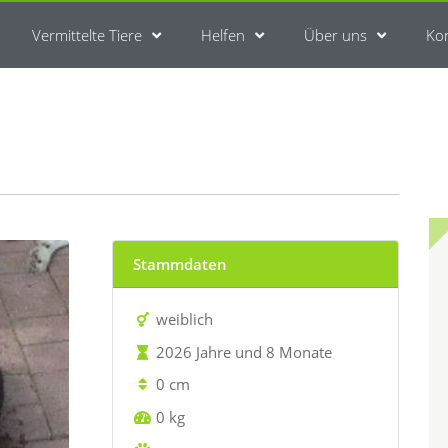
Vermittelte Tiere
Helfen
Über uns
Ko
Stammdaten
weiblich
2026 Jahre und 8 Monate
0 cm
0 kg