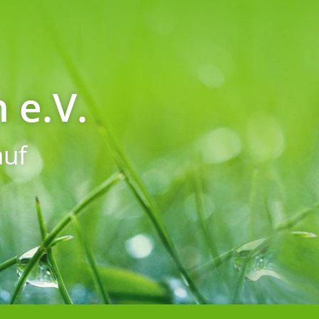
 e.V.
uf