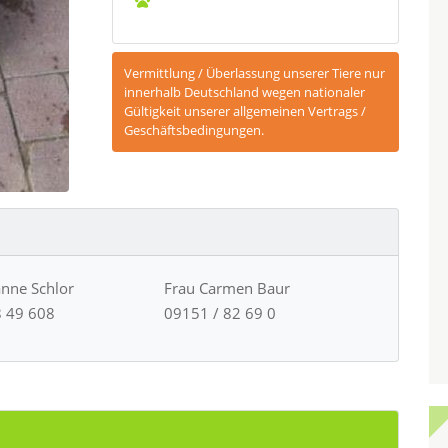
Vermittlung / Überlassung unserer Tiere nur
innerhalb Deutschland wegen nationaler
Gültigkeit unserer allgemeinen Vertrags /
Geschäftsbedingungen.
anne Schlor
Frau Carmen Baur
8 49 608
09151 / 82 69 0