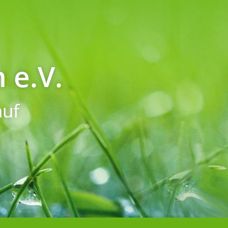
 e.V.
uf