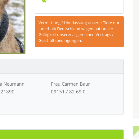
Vermittlung / Überlassung unserer Tiere nur
innerhalb Deutschland wegen nationaler
Gültigkeit unserer allgemeinen Vertrags /
Geschäftsbedingungen.
ja Neumann
Frau Carmen Baur
921890
09151 / 82 69 0