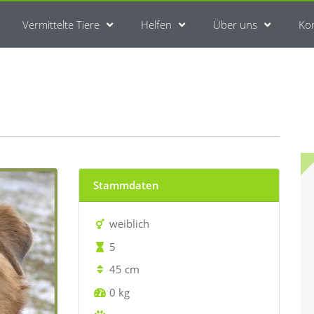
Vermittelte Tiere
Helfen
Über uns
Ko
Stammdaten
weiblich
5
45 cm
0 kg