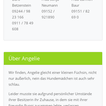
Betzenstein
Neumann
Baur
09244 / 98
09152 /
09151 / 82
23 166
921890
69 0
0911 / 78 49
608
Über Angelie
Wir finden, Angelie gleicht einer kleinen Füchsin, nicht
nur äußerlich, nein das Hundemädchen ist auch sehr
schlau.
Leider musste sie aufgrund persönlicher Umstände
ihrer Besitzerin ihr Zuhause, in dem sie mit ihrer
Freundin Puppi zusammen lebte, verlassen.