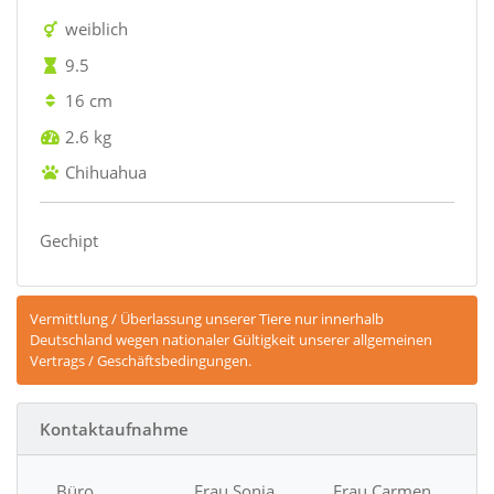
weiblich
9.5
16 cm
2.6 kg
Chihuahua
Gechipt
Vermittlung / Überlassung unserer Tiere nur innerhalb
Deutschland wegen nationaler Gültigkeit unserer allgemeinen
Vertrags / Geschäftsbedingungen.
Kontaktaufnahme
Büro
Frau Sonja
Frau Carmen