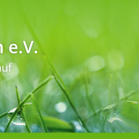
 e.V.
uf