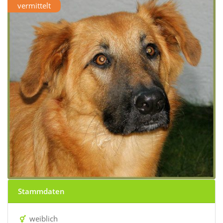
vermittelt
Stammdaten
weiblich