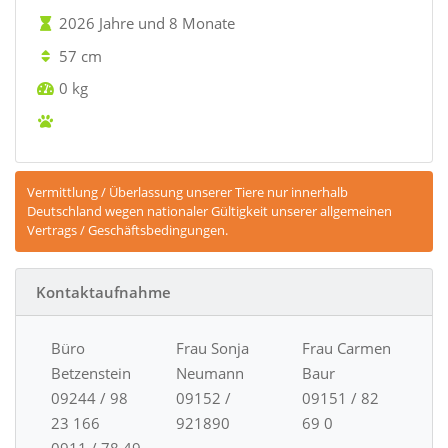
2026 Jahre und 8 Monate
57 cm
0 kg
Vermittlung / Überlassung unserer Tiere nur innerhalb
Deutschland wegen nationaler Gültigkeit unserer allgemeinen
Vertrags / Geschäftsbedingungen.
Kontaktaufnahme
Büro
Frau Sonja
Frau Carmen
Betzenstein
Neumann
Baur
09244 / 98
09152 /
09151 / 82
23 166
921890
69 0