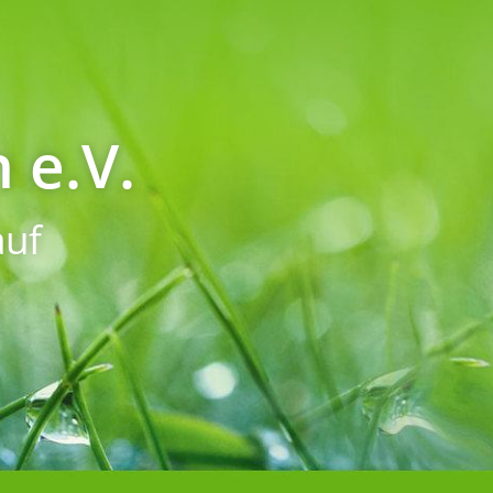
 e.V.
uf