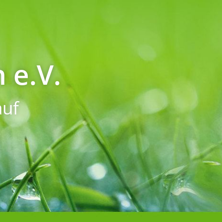
 e.V.
uf