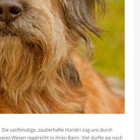
zu. Die sanftmütige, zauberhafte Hündin zog uns durch
res Wesen regelrecht in ihren Bann. Viel durfte sie noch