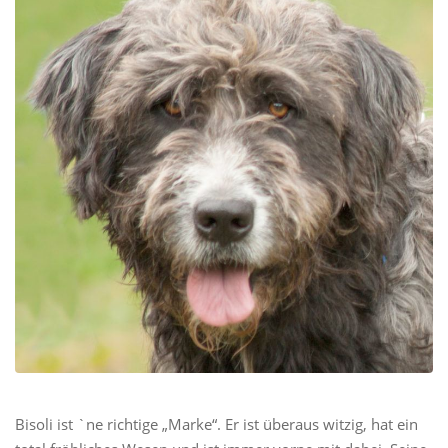
Bisoli ist `ne richtige „Marke“. Er ist überaus witzig, hat ein