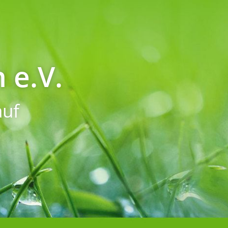
 e.V.
uf