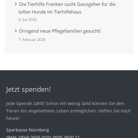
Die Tierhilfe Franken sucht Gassigeher für die
tollen Hunde im Tierhilfehaus
6. Juli 2026
Dringend neue Pflegefamilien gesucht!
7. Februar 2026
Jetzt spenden!
Jede Spende zählt! Schon mit wenig Geld können Sie den
Tieren ein angenehmes Leben ermöglichen. Helfen Sie noch
heute!
Sparkasse Nürnberg
IBAN: DE60 7605 0101 0005 4970 11