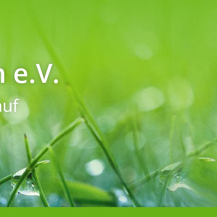
 e.V.
uf