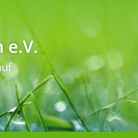
 e.V.
uf