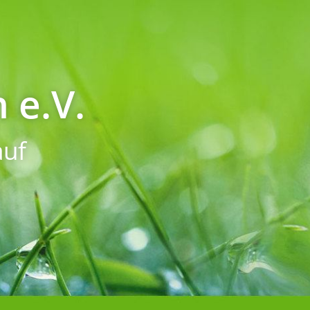
 e.V.
uf