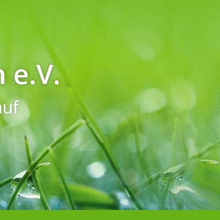
 e.V.
uf