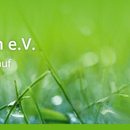
 e.V.
uf