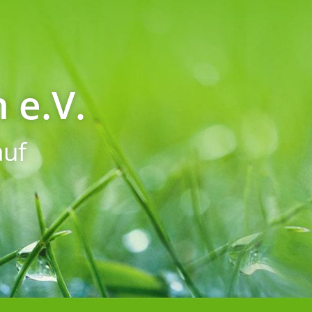
 e.V.
uf