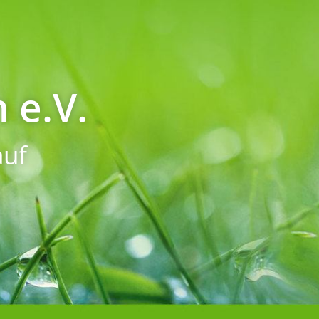
 e.V.
uf