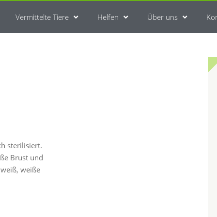
Vermittelte Tiere
Helfen
Über uns
Ko
sterilisiert.
iße Brust und
 weiß, weiße