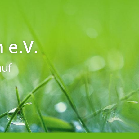
 e.V.
uf