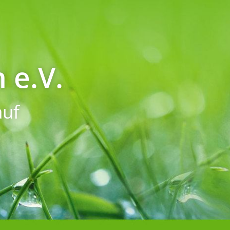
 e.V.
uf