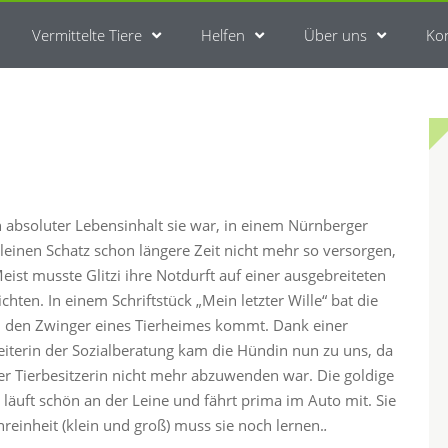
Vermittelte Tiere
Helfen
Über uns
Ko
en absoluter Lebensinhalt sie war, in einem Nürnberger
leinen Schatz schon längere Zeit nicht mehr so versorgen,
Meist musste Glitzi ihre Notdurft auf einer ausgebreiteten
hten. In einem Schriftstück „Mein letzter Wille“ bat die
in den Zwinger eines Tierheimes kommt. Dank einer
eiterin der Sozialberatung kam die Hündin nun zu uns, da
er Tierbesitzerin nicht mehr abzuwenden war. Die goldige
läuft schön an der Leine und fährt prima im Auto mit. Sie
reinheit (klein und groß) muss sie noch lernen.
.