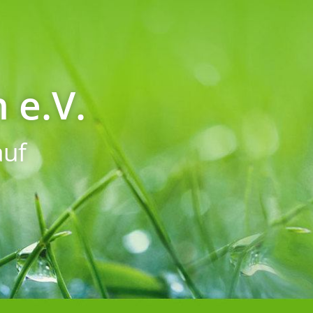
 e.V.
uf