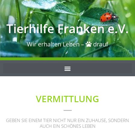
Tierhilfe Franken e.V.
Wir erhalten Leben –
drauf
VERMITTLUNG
GEBEN SIE EINEM TIER NICHT NUR EIN ZUHAUSE, SONDERN
AUCH EIN SCHÖNES LEBEN