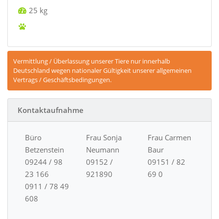
25 kg
Vermittlung / Überlassung unserer Tiere nur innerhalb
Deutschland wegen nationaler Gültigkeit unserer allgemeinen
Vertrags / Geschäftsbedingungen.
Kontaktaufnahme
Büro
Frau Sonja
Frau Carmen
Betzenstein
Neumann
Baur
09244 / 98
09152 /
09151 / 82
23 166
921890
69 0
0911 / 78 49
608