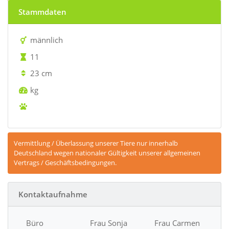
vermittelt
Stammdaten
männlich
11
23 cm
kg
Vermittlung / Überlassung unserer Tiere nur innerhalb
Deutschland wegen nationaler Gültigkeit unserer allgemeinen
Vertrags / Geschäftsbedingungen.
Kontaktaufnahme
Büro
Frau Sonja
Frau Carmen