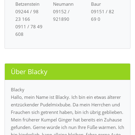
Betzenstein
Neumann
Baur
09244 / 98
09152 /
09151 / 82
23 166
921890
69 0
0911 / 78 49
608
Über Blacky
Blacky
Hallo, mein Name ist Blacky. Ich bin ein etwas älterer
entzückender Pudelmixbube. Da mein Herrchen und
Frauchen sich getrennt haben, bin ich übrig geblieben.
Mein früherer Kumpel Ginger hat bereits ein Zuhause
gefunden. Gerne würde ich nun Ihre Füße wärmen. Ich
bin kinderlieb, kann alleine bleiben, fahre gerne Auto,