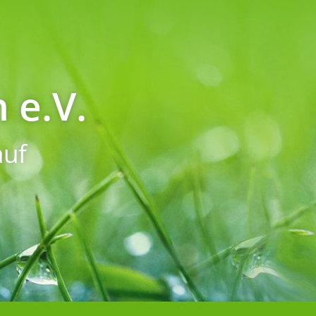
 e.V.
uf