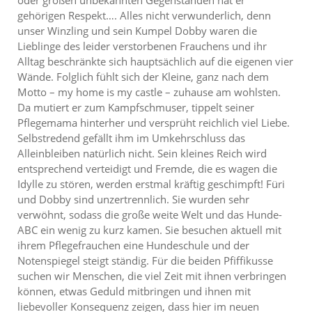
oder großen unbekannten Gegenständen hat er
gehörigen Respekt…. Alles nicht verwunderlich, denn
unser Winzling und sein Kumpel Dobby waren die
Lieblinge des leider verstorbenen Frauchens und ihr
Alltag beschränkte sich hauptsächlich auf die eigenen vier
Wände. Folglich fühlt sich der Kleine, ganz nach dem
Motto – my home is my castle – zuhause am wohlsten.
Da mutiert er zum Kampfschmuser, tippelt seiner
Pflegemama hinterher und versprüht reichlich viel Liebe.
Selbstredend gefällt ihm im Umkehrschluss das
Alleinbleiben natürlich nicht. Sein kleines Reich wird
entsprechend verteidigt und Fremde, die es wagen die
Idylle zu stören, werden erstmal kräftig geschimpft! Füri
und Dobby sind unzertrennlich. Sie wurden sehr
verwöhnt, sodass die große weite Welt und das Hunde-
ABC ein wenig zu kurz kamen. Sie besuchen aktuell mit
ihrem Pflegefrauchen eine Hundeschule und der
Notenspiegel steigt ständig. Für die beiden Pfiffikusse
suchen wir Menschen, die viel Zeit mit ihnen verbringen
können, etwas Geduld mitbringen und ihnen mit
liebevoller Konsequenz zeigen, dass hier im neuen